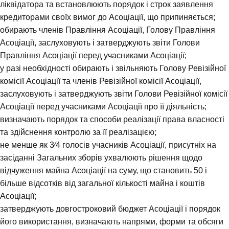
ліквідатора та встановлюють порядок і строк заявлення
кредиторами своїх вимог до Асоціації, що припиняється;
обирають членів Правління Асоціації, Голову Правління
Асоціації, заслуховують i затверджують звіти Голови
Правління Асоціації перед учасниками Асоціації;
у разі необхідності обирають i звільняють Голову Ревізійної
комісії Асоціації та членів Ревізійної комісії Асоціації,
заслуховують i затверджують звіти Голови Ревізійної комісії
Асоціації перед учасниками Асоціації про її діяльність;
визначають порядок та способи реалізації права власності
та здійснення контролю за її реалізацією;
не менше як 3⁄4 голосів учасників Асоціації, присутніх на
засіданні Загальних зборів ухвалюють рішення щодо
відчуження майна Асоціації на суму, що становить 50 і
більше відсотків від загальної кількості майна і коштів
Асоціації;
затверджують довгостроковий бюджет Асоціації i порядок
його використання, визначають напрями, форми та обсяги