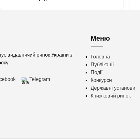
Меню
нує видавничий ринок України з
Головна
року
Публікації
Події
cebook
Telegram
Конкурси
Державні установи
Книжковий ринок