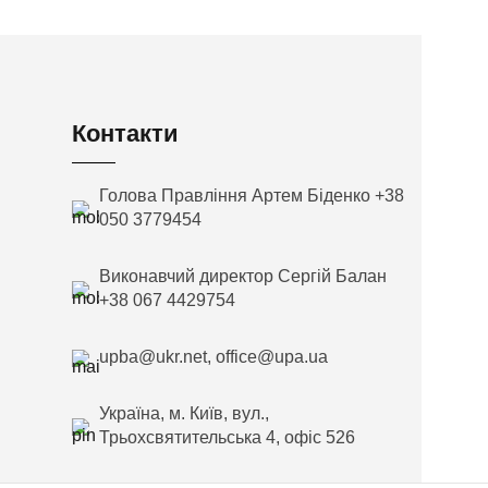
Контакти
Голова Правління Артем Біденко +38
050 3779454
Виконавчий директор Сергій Балан
+38 067 4429754
upba@ukr.net, office@upa.ua
Україна, м. Київ, вул.,
Трьохсвятительська 4, офіс 526