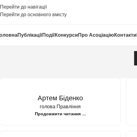
Перейти до навігації
Перейти до основного вмісту
оловна
Публікації
Події
Конкурси
Про Асоціацію
Контакти
Артем Біденко
голова Правління
Продовжити читання