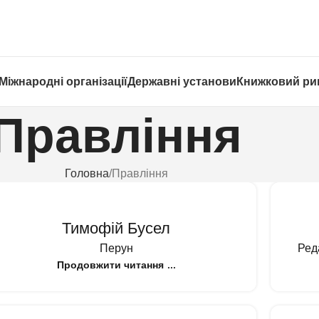
Міжнародні організації
Державні установи
Книжковий ри
Правління
Головна
Правління
Тимофій Бусел
Перун
Ред
Продовжити читання