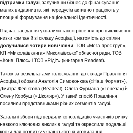
підтримки галузі
, залучивши бізнес до фінансування
малих видавництв, які передусім активно працюють у
площині формування національної ідентичності.
Під час засідання ухвалили також рішення про виключення
низки компаній зі складу Асоціації, натомість до спілки
долучилися
чотири нові члени
: ТОВ «Мега-прес груп»,
КП «Миколаївкнига» Миколаївської обласної ради, ТОВ
«Конві Плюс» і ТОВ «Рідіт» (книгарня Readeat).
Також за результатами голосування до складу Правління
Асоціації обрали Анатолія Симовонюка («Наш Формат»),
Дмитра Феліксова (Readeat), Олега Фурмана («Генеза») й
Олену Корбуш («Школяр»). У такий спосіб Правління
посилили представниками різних сегментів галузі.
Загальні збори підтвердили консолідацію учасників ринку
навколо ключових викликів галузі та окреслили подальші
кроки для розвитку українського книговидання.