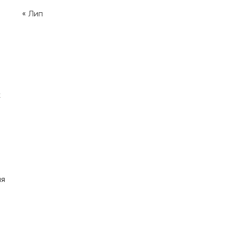
« Лип
х
ня