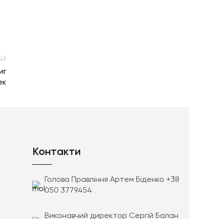
ші
иг
ек
Контакти
Голова Правління Артем Біденко +38
050 3779454
Виконавчий директор Сергій Балан