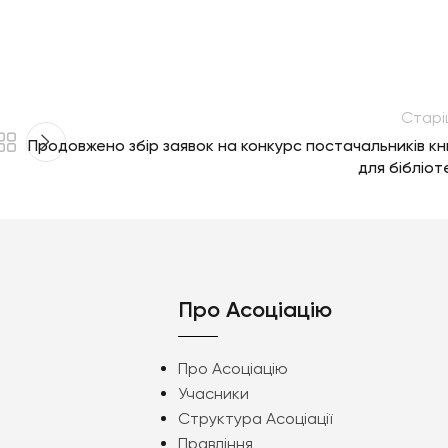
Старі
Продовжено збір заявок на конкурс постачальників кн
для бібліот
Про Асоціацію
Про Асоціацію
Учасники
Структура Асоціації
Правління