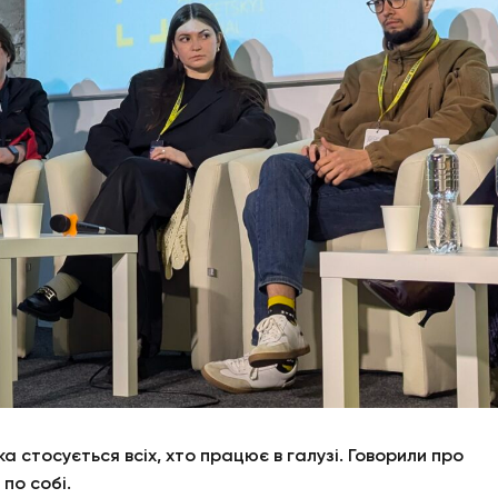
а стосується всіх, хто працює в галузі. Говорили про
по собі.