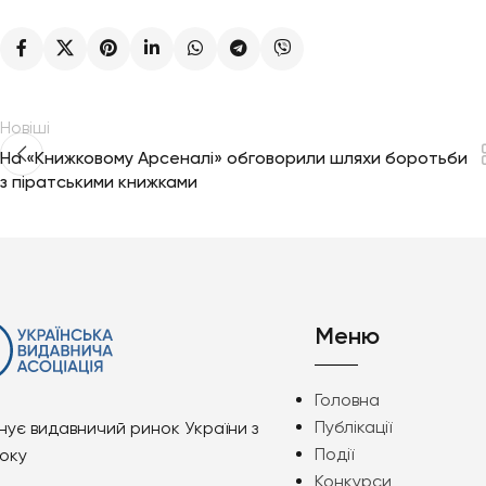
Новіші
На «Книжковому Арсеналі» обговорили шляхи боротьби
з піратськими книжками
Меню
Головна
Публікації
нує видавничий ринок України з
Події
року
Конкурси