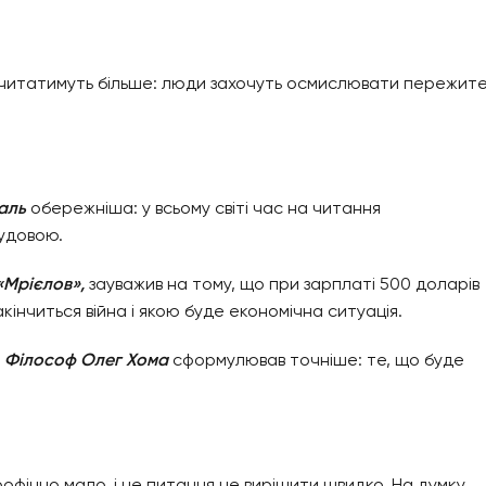
и читатимуть більше: люди захочуть осмислювати пережите,
аль
обережніша: у всьому світі час на читання
будовою.
«Мрієлов»,
зауважив на тому, що при зарплаті 500 доларів
акінчиться війна і якою буде економічна ситуація.
.
Філософ Олег Хома
сформулював точніше: те, що буде
офічно мало, і це питання не вирішити швидко. На думку