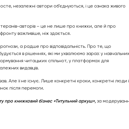
осте, незалежні автори об’єднуються, і це ознака живого
етеранів-авторів – це не лише про книжки, але й про
 фронту важливіше, ніж здається.
рогнози, а радше про відповідальність. Про те, що
удується в рішеннях, які ми ухвалюємо зараз: у навчальни
формування читацьких спільнот, у платформах для
залежних видавців.
ав. Але її не існує. Лише конкретні кроки, конкретні люди і
нок після перемоги.
ту про книжковий бізнес «Титульний аркуш»,
за модеруван