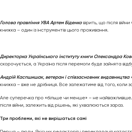
Голова правління УВА Артем Біденко
вірить, що після війн
книжка – один із інструментів цього проживання.
Директорка Українського інституту книги Олександра Ков
скорочується, а Україна після перемоги буде зайнята від
Андрій Каспшишак, ветеран і співзасновник видавництва 
книжка – вже не дрібниця. Все залежатиме від того, коли з
Але суперечка про «більше чи менше» – не найважливіше
після війни, залежить від рішень, які ухвалюються зараз.
Три проблеми, які не вирішаться самі
Перша – люди. Якісних редакторів і перекладачів катастр