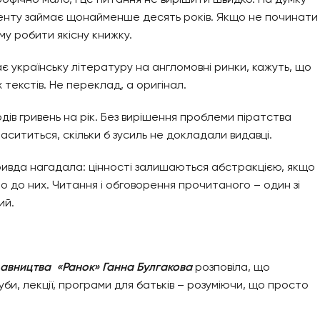
менту займає щонайменше десять років. Якщо не починати
му робити якісну книжку.
 українську літературу на англомовні ринки, кажуть, що
текстів. Не переклад, а оригінал.
дів гривень на рік. Без вирішення проблеми піратства
насититься, скільки б зусиль не докладали видавці.
ривда нагадала: цінності залишаються абстракцією, якщо
о до них. Читання і обговорення прочитаного – один зі
ий.
давництва «Ранок» Ганна Булгакова
розповіла, що
уби, лекції, програми для батьків – розуміючи, що просто