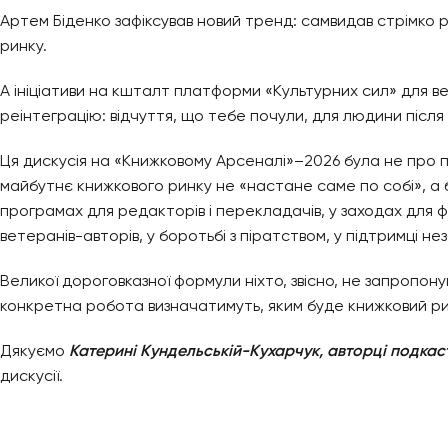
Артем Біденко зафіксував новий тренд: самвидав стрімко р
ринку.
А ініціативи на кшталт платформи «Культурних сил» для в
реінтеграцію: відчуття, що тебе почули, для людини після
Ця дискусія на «Книжковому Арсеналі»–2026 була не про п
майбутнє книжкового ринку не «настане саме по собі», а б
програмах для редакторів і перекладачів, у заходах для 
ветеранів-авторів, у боротьбі з піратством, у підтримці не
Великої дороговказної формули ніхто, звісно, не запропонув
конкретна робота визначатимуть, яким буде книжковий ри
Дякуємо
Катерині Кундельській-Кухарчук, авторці подкас
дискусії.