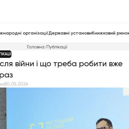
жнародні організації
Державні установи
Книжковий рино
Головна
Публікації
ІКАЦІЇ
сля війни і що треба робити вже
раз
ано
⠀ 30.05.2026