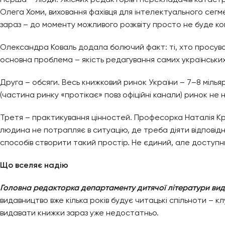
Олега Хоми, виховання фахівця для інтелектуального сег
зараз – до моменту можливого розквіту просто не буде ко
Олександра Коваль додала болючий факт: ті, хто просуває
основна проблема – якість редагування самих українських 
Друга – обсяги. Весь книжковий ринок України – 7–8 мільяр
(частина ринку «протікає» повз офіційні канали) ринок не 
Третя – практикування цінностей. Професорка Наталія К
людина не потрапляє в ситуацію, де треба діяти відповідн
способів створити такий простір. Не єдиний, але доступн
Що вселяє надію
Головна редакторка департаменту дитячої літератури ви
видавництво вже кілька років будує читацькі спільноти – кл
видавати книжки зараз уже недостатньо.