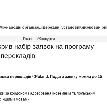
Міжнародні організації
Державні установи
Книжковий ри
Головна
Конкурси
крив набір заявок на програму
 перекладів
имки перекладів ©Poland. Подати заявку можна до 15
ри за кордоном і адресована іноземним та польським
к іншими мовами.