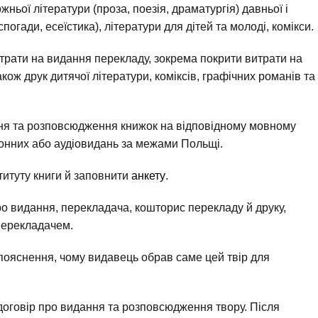
ьої літератури (проза, поезія, драматургія) давньої і
погади, есеїстика), літератури для дітей та молоді, комікси.
трати на видання перекладу, зокрема покрити витрати на
кож друк дитячої літератури, коміксів, графічних романів та
ння та розповсюдження книжок на відповідному мовному
ронних або аудіовидань за межами Польщі.
титуту книги й заповнити
анкету
.
про видання, перекладача, кошторис перекладу й друку,
перекладачем.
пояснення, чому видавець обрав саме цей твір для
 договір про видання та розповсюдження твору. Після