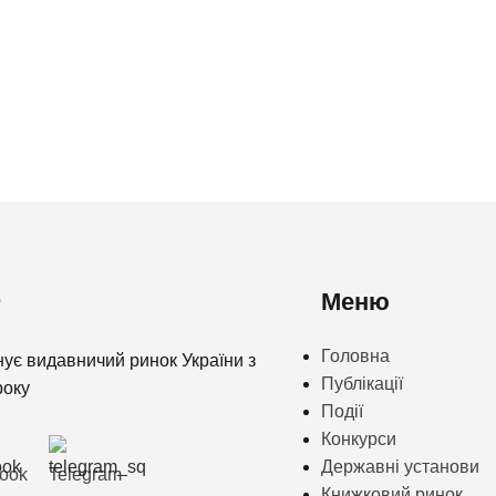
Меню
Головна
нує видавничий ринок України з
Публікації
року
Події
Конкурси
Державні установи
ook
Telegram
Книжковий ринок