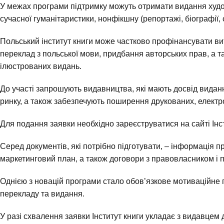
У межах програми підтримку можуть отримати видання художн
сучасної гуманітаристики, нонфікшну (репортажі, біографії, с
Польський інститут книги може частково профінансувати ви
переклад з польської мови, придбання авторських прав, а та
ілюстрованих видань.
До участі запрошують видавництва, які мають досвід вида
ринку, а також забезпечують поширення друкованих, елект
Для подання заявки необхідно зареєструватися на сайті Інс
Серед документів, які потрібно підготувати, – інформація 
маркетинговий план, а також договори з правовласником і 
Однією з новацій програми стало обов’язкове мотиваційне 
перекладу та видання.
У разі схвалення заявки Інститут книги укладає з видавцем