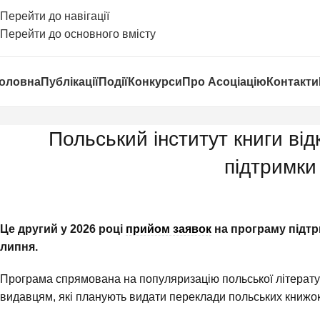
Перейти до навігації
Перейти до основного вмісту
оловна
Публікації
Події
Конкурси
Про Асоціацію
Контакти
Польський інститут книги від
підтримки
Це другий у 2026 році
прийом заявок
на програму підтр
липня.
Програма спрямована на популяризацію польської літерату
видавцям, які планують видати переклади польських книжо