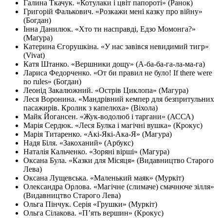
Галина Ткачук. «Котулаки і цвіт папороті» (Ранок)
Григорій Фалькович. «Розкажи мені казку про війну»
(Богдан)
Інна Данилюк. «Хто ти насправді, Едзо Момонга?»
(Маґура)
Катерина Єгорушкіна. «У нас завівся невидимий тигр»
(Vivat)
Катя Штанко. «Вершники дощу» (А-ба-ба-га-ла-ма-га)
Лариса Федорченко. «От би правил не було! If there were
no rules» (Богдан)
Леонід Закалюжний. «Острів Циклопа» (Магура)
Леся Воронина. «Мандрівний кемпер для безпритульних
пасажирів. Кролик з капелюха» (Віхола)
Майк Йогансен. «Жук-водолюб і таргани» (АССА)
Марія Сердюк. «Леся Булка і магічні вушка» (Крокус)
Марія Титаренко. «Акі-Які-Ака-Я» (Магура)
Надя Біля. «Закоханий» (Арбукс)
Наталія Кальченко. «Зоряні вірші» (Магура)
Оксана Була. «Казки для Місяця» (Видавництво Старого
Лева)
Оксана Лущевська. «Маленький маяк» (Муркіт)
Олександра Орлова. «Магічне (слимаче) смачнюче зілля»
(Видавництво Старого Лева)
Ольга Пінчук. Серія «Грушки» (Муркіт)
Ольга Сілакова. «Пʼять вершин» (Крокус)