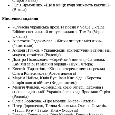
Старого Лева)
Юлія Ярмоленко. «Що в кінці: куди зникають какунці?»
(Віхола)
Мистецькі видання
«Сучасна українська проза та поезія у Vogue Ukraine
Edition: спеціальний випуск видання. Том 2» (Vogue
Ukraine)
Анастасія Євдокимова. «Жінки пишуть: містянки»
(#книголав)
Андрій Пучков. «Український архітектурний стиль: візії,
модуси, століття» (Родовід)
Дмитро Полюхович. «Єврейский цвинтар Сатанова:
Кам’яні звірі та магічні обряди» (Дух і Літера)
Квентін Тарантіно. «Кіноспостереження» / переклад
Олега Колесникова (Абабагаламага)
Маріам Найем, Юлія Вус, Іван Кипібіда. «Коротка
історія довгої війни» (Видавництво)
Мейгіл Фавлер. «Бомонд на краю імперії: держава і
сцена в радянській Україні» / переклад Ярослави Стріхи
(Родовід)
Олена Борисова. «Про мозаїки Києва» (Атена)
Пітер Дорошенко, Тетяна Філевська, Оксана Семенік.
«Tatlin: Kyiv / Татлін: Київ» (Родовід)
Руслана Коропецька, Віра Кордоба, Богдан Кордоба.