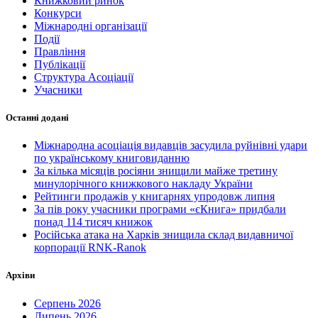
Книжковий ринок
Конкурси
Міжнародні організації
Події
Правління
Публікації
Структура Асоціації
Учасники
Останні додані
Міжнародна асоціація видавців засудила руйнівні удари
по українському книговиданню
За кілька місяців росіяни знищили майже третину
минулорічного книжкового накладу України
Рейтинги продажів у книгарнях упродовж липня
За пів року учасники програми «єКнига» придбали
понад 114 тисяч книжок
Російська атака на Харків знищила склад видавничої
корпорації RNK-Ranok
Архіви
Серпень 2026
Липень 2026