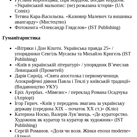
«Український мальопис: (не) розказана історія» (UA
Comix)
Тетяна Кара-Васильєва. «Казимир Малевич та вишивка
авангарду» (Мистецтво)
Фотокнига «Олександр Глядєлов» (IST Publishing)
Гуманітаристика
«Вітряки і Дон Кіхоти. Українська правда 25» /
упорядники Севгіль Мусаєва та Михайло Кригель (IST
Publishing)
«Київ в українській літературі» / упорядник Вʼячеслав
Левицький (Прометей)
Дарія Сироїд. «Свята апостолка і первомучениця.
Апокрифічні діяння Павла і Теклі у київській традиції»
(Видавництво УКУ)
Еріх Ауербах. «Мімезис» / переклад Романа Осадчука
(Апріорі)
Ігор Гирич. «Київ у переддень змагань за українську
державу (середина ХІХ – початок ХХ ст.)» (Кліо)
Катерина Носко, Валерія Лукʼянець. «Де кураторство.
Художник як куратор та куратор як художник» (IST
Publishing)
Сергій Романов. «Доля чи воля. Жінки епохи moderne»
(Атена)