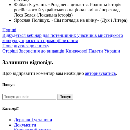
Фабіан Бауманн. «Розділена династія. Родинна історія
російського й українського націоналізмів» / переклад
Леся Белея (Локальна історія)
Ярослав Поліщук. «Сім поглядів на війну» (Дух і Літера)
Новіші
Відбудеться вебінар для потенційних учасників мистецького
конкурсу проєктів з промоції читання
Повернутися до списку
Старіші
Звернення до видавців Книжкової Палати України
Залишити відповідь
Щоб відправити коментар вам необхідно
авторизуватись
.
Пошук
Пошук
Категорії
Державні установи
Документи