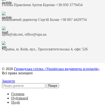
Голова Правління Артем Біденко +38 050 3779454
Виконавчий директор Сергій Балан +38 067 4429754
upba@ukr.net, office@upa.ua
Україна, м. Київ, вул., Трьохсвятительська 4, офіс 526
© 2026
Громадська спілка «Українська видавнича асоціація»
.
Всі права захищені
Закрити
Пошук
Головна
Публікації
Події