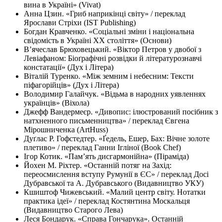
вина в Україні» (Vivat)
Анна Цзин. «Гриб наприкінці світу» / переклад
Ярослави Стріхи (IST Publishing)
Богдан Кравченко. «Соціальні зміни і національна
свідомість в Україні ХХ століття» (Основи)
В’ячеслав Брюховецький. «Віктор Петров у двобої з
Левіафаном: Біоґрафічні розвідки й літературознавчі
констатації» (Дух і Літера)
Віталій Туренко. «Між земним і небесним: Тексти
піфагорійців» (Дух і Літера)
Володимир Галайчук. «Відьма в народних уявленнях
українців» (Віхола)
Джефф Вандермеєр. «Дивопис: ілюстрований посібник з
натхненного письменництва» / переклад Євгена
Мірошниченка (ArtHuss)
Дуґлас Р. Гофстедтер. «Ґедель, Ешер, Бах: Вічне золоте
плетиво» / переклад Ганни Ігліної (Book Chef)
Ігор Котик. «Пам’ять дисгармонійна» (Піраміда)
Йохен М. Ріхтер. «Останній потяг на Захід:
переосмислення вступу Румунії в ЄС» / переклад Досі
Дубравської та А. Дубравського (Видавництво УКУ)
Кшиштоф Чижевський. «Малий центр світу. Нотатки
практика ідеї» / переклад Костянтина Москальця
(Видавництво Старого Лева)
Леся Бондарук. «Справа Гончарука». Останній