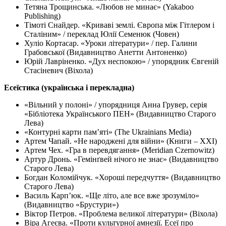
Тетяна Трощинська. «Любов не минає» (Yakaboo
Publishing)
Тімоті Снайдер. «Криваві землі. Європа між Гітлером і
Сталіним» / переклад Юлії Семенюк (Човен)
Хуліо Кортасар. «Уроки літератури» / пер. Галини
Грабовської (Видавництво Анетти Антоненко)
Юрій Лавріненко. «Дух неспокою» / упорядник Євгеній
Стасіневич (Віхола)
Есеїстика (українська і перекладна)
«Вільний у полоні» / упорядниця Анна Грувер, серія
«Бібліотека Українського ПЕН» (Видавництво Старого
Лева)
«Контурні карти памʼяті» (The Ukrainians Media)
Артем Чапай. «Не народжені для війни» (Книги – ХХІ)
Артем Чех. «Гра в перевдягання» (Meridian Czernowitz)
Артур Дронь. «Гемінґвей нічого не знає» (Видавництво
Старого Лева)
Богдан Коломійчук. «Хороші передчуття» (Видавництво
Старого Лева)
Василь Карпʼюк. «Ще літо, але все вже зрозуміло»
(Видавництво «Брустури»)
Віктор Петров. «Проблема великої літератури» (Віхола)
Віра Агеєва. «Проти культурної амнезії. Есеї про