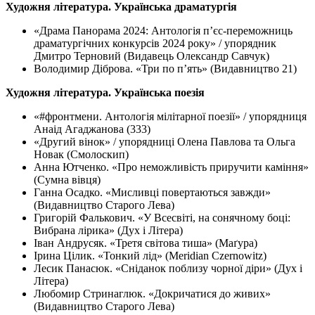
Художня література. Українська драматургія
«Драма Панорама 2024: Антологія п’єс-переможниць
драматургічних конкурсів 2024 року» / упорядник
Дмитро Терновий (Видавець Олександр Савчук)
Володимир Діброва. «Три по пʼять» (Видавництво 21)
Художня література. Українська поезія
«#фронтмени. Антологія мілітарної поезії» / упорядниця
Анаід Агаджанова (333)
«Другий вінок» / упорядниці Олена Павлова та Ольга
Новак (Смолоскип)
Анна Ютченко. «Про неможливість приручити каміння»
(Сумна вівця)
Ганна Осадко. «Мисливці повертаються завжди»
(Видавництво Старого Лева)
Григорій Фалькович. «У Всесвіті, на сонячному боці:
Вибрана лірика» (Дух і Літера)
Іван Андрусяк. «Третя світова тиша» (Маґура)
Ірина Цілик. «Тонкий лід» (Meridian Czernowitz)
Лесик Панасюк. «Сніданок поблизу чорної діри» (Дух і
Літера)
Любомир Стринаглюк. «Докричатися до живих»
(Видавництво Старого Лева)