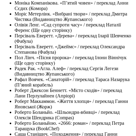
Моніка Компанікова. «П’ятий човен» / переклад Анни
Сєдих (Комора)
Моріс Метерлінк. «Вибрані твори» / переклад Дмитра
Чистяка (Видавництво Жупанського)
Олівія Ленг. «Сад супроти часу» / переклад Наталії
Ференс (Ще одну сторінку)
Персіваль Еверетт. «Дерева» / переклад Іларії Шевченко
(Фабула)
Персіваль Еверетт. «Джеймс» / переклад Олександра
Степанова (Фабула)
Пол Лінч. «Пісня пророка» / переклад Ілони Віннічук
(Ще одну сторінку)
Радек Рак. «Агла. Алеф» / переклад Сергія Легези
(Видавництво Жупанського)
Рафал Воячек. «Санаторій» / переклад Тараса Назарука
(П’яний корабель)
Роберт Джексон Беннетт. «Місто сходів» / переклад
Лани Перлулайнен (Апріорі)
Роберт Маккаммон. «Життя хлопця» / переклад Ганни
Яновської (Жорж)
Роберто Боланьйо. «Шльондри-вбивці» / переклад
Олексія Шендрика (Compas)
Роберто Боланьйою. «2666: роман» / переклад Петра
Таращука (BookChef)
Саша Станішич. «Походження» / переклад Ганни