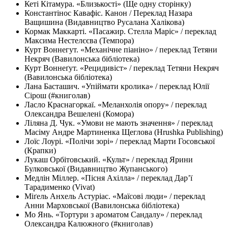
Кеті Кітамура. «Близькості» (Ще одну сторінку)
Константінос Кавафіс. Канон / Переклад Назара
Ващишина (Видавництво Русалана Халікова)
Кормак Маккарті. «Пасажир. Стелла Маріс» / переклад
Максима Нестелєєва (Темпора)
Курт Воннегут. «Механічне піаніно» / переклад Тетяни
Некряч (Вавилонська бібліотека)
Курт Воннеґут. «Рецидивіст» / переклад Тетяни Некряч
(Вавилонська бібліотека)
Лана Басташич. «Упіймати кролика» / переклад Юлії
Сірош (#книголав)
Ласло Краснагоркаї. «Меланхолія опору» / переклад
Олександра Вешелені (Комора)
Ліляна Д. Чук. «Умови не мають значення» / переклад
Масіму Андре Мартиненка Щеглова (Hrushka Publishing)
Лоїс Лоурі. «Полічи зорі» / переклад Марти Госовської
(Крапки)
Лукаш Орбітовський. «Культ» / переклад Ярини
Булковської (Видавництво Жупанського)
Медлін Міллер. «Пісня Ахілла» / переклад Дарʼї
Тарадименко (Vivat)
Міґель Анхель Астуріас. «Маїсові люди» / переклад
Анни Марховської (Вавилонська бібліотека)
Мо Янь. «Тортури з ароматом Сандалу» / переклад
Олександра Калюжного (#книголав)