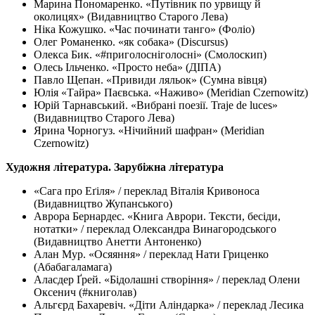
Марина Пономаренко. «Путівник по урвищу й
околицях» (Видавництво Старого Лева)
Ніка Кожушко. «Час починати танго» (Фоліо)
Олег Романенко. «як собака» (Discursus)
Олекса Бик. «#приголосніголосні» (Смолоскип)
Олесь Ільченко. «Просто неба» (ДІПА)
Павло Щепан. «Привиди ляльок» (Сумна вівця)
Юлія «Тайра» Паєвська. «Наживо» (Meridian Czernowitz)
Юрій Тарнавський. «Вибрані поезії. Traje de luces»
(Видавництво Старого Лева)
Ярина Чорногуз. «Нічийний шафран» (Meridian
Czernowitz)
Художня література. Зарубіжна література
«Сага про Еґіля» / переклад Віталія Кривоноса
(Видавництво Жупанського)
Аврора Бернардес. «Книга Аврори. Тексти, бесіди,
нотатки» / переклад Олександра Винагородського
(Видавництво Анетти Антоненко)
Алан Мур. «Осяяння» / переклад Нати Гриценко
(Абабагаламага)
Аласдер Ґрей. «Бідолашні створіння» / переклад Олени
Оксенич (#книголав)
Альгєрд Бахаревіч. «Діти Аліндарка» / переклад Лесика