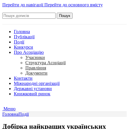
Перейти до навігації
Перейти до основного вмісту
Пошук
Головна
Публікації
Події
Конкурси
Про Асоціацію
Учасники
Структура Асоціації
Правління
Документи
Контакти
Міжнародні організації
Державні установи
Книжковий ринок
Меню
Головна
Події
Добірка найкращих українських