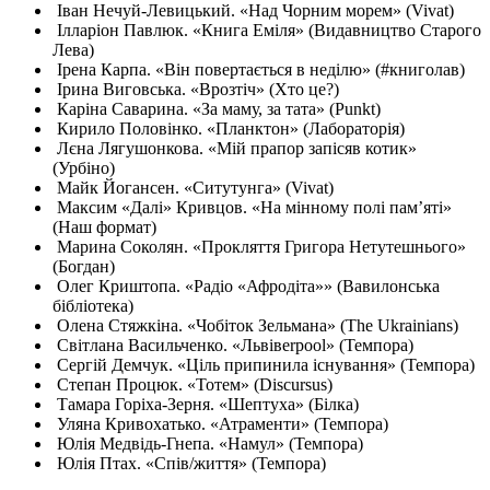
Іван Нечуй-Левицький. «Над Чорним морем» (Vivat)
Ілларіон Павлюк. «Книга Еміля» (Видавництво Старого
Лева)
Ірена Карпа. «Він повертається в неділю» (#книголав)
Ірина Виговська. «Врозтіч» (Хто це?)
Каріна Саварина. «За маму, за тата» (Punkt)
Кирило Половінко. «Планктон» (Лабораторія)
Лєна Лягушонкова. «Мій прапор запісяв котик»
(Урбіно)
Майк Йогансен. «Ситутунга» (Vivat)
Максим «Далі» Кривцов. «На мінному полі памʼяті»
(Наш формат)
Марина Соколян. «Прокляття Григора Нетутешнього»
(Богдан)
Олег Криштопа. «Радіо «Афродіта»» (Вавилонська
бібліотека)
Олена Стяжкіна. «Чобіток Зельмана» (The Ukrainians)
Світлана Васильченко. «Львівerpool» (Темпора)
Сергій Демчук. «Ціль припинила існування» (Темпора)
Степан Процюк. «Тотем» (Discursus)
Тамара Горіха-Зерня. «Шептуха» (Білка)
Уляна Кривохатько. «Атраменти» (Темпора)
Юлія Медвідь-Гнепа. «Намул» (Темпора)
Юлія Птах. «Спів/життя» (Темпора)