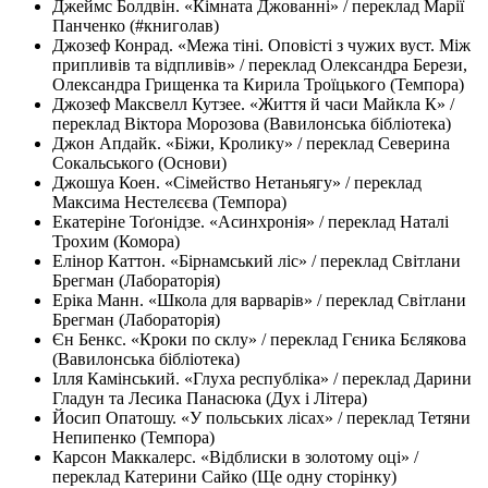
Джеймс Болдвін. «Кімната Джованні» / переклад Марії
Панченко (#книголав)
Джозеф Конрад. «Межа тіні. Оповісті з чужих вуст. Між
припливів та відпливів» / переклад Олександра Берези,
Олександра Грищенка та Кирила Троїцького (Темпора)
Джозеф Максвелл Кутзее. «Життя й часи Майкла К» /
переклад Віктора Морозова (Вавилонська бібліотека)
Джон Апдайк. «Біжи, Кролику» / переклад Северина
Сокальського (Основи)
Джошуа Коен. «Сімейство Нетаньягу» / переклад
Максима Нестелєєва (Темпора)
Екатеріне Тоґонідзе. «Асинхронія» / переклад Наталі
Трохим (Комора)
Елінор Каттон. «Бірнамський ліс» / переклад Світлани
Брегман (Лабораторія)
Еріка Манн. «Школа для варварів» / переклад Світлани
Брегман (Лабораторія)
Єн Бенкс. «Кроки по склу» / переклад Гєника Бєлякова
(Вавилонська бібліотека)
Ілля Камінський. «Глуха республіка» / переклад Дарини
Гладун та Лесика Панасюка (Дух і Літера)
Йосип Опатошу. «У польських лісах» / переклад Тетяни
Непипенко (Темпора)
Карсон Маккалерс. «Відблиски в золотому оці» /
переклад Катерини Сайко (Ще одну сторінку)