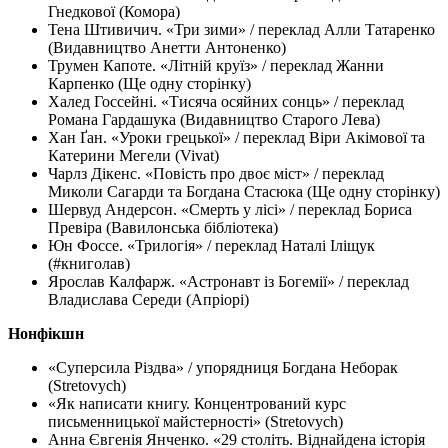
Гнедкової (Комора)
Тена Штивичич. «Три зими» / переклад Алли Татаренко
(Видавництво Анетти Антоненко)
Трумен Капоте. «Літній круїз» / переклад Жанни
Карпенко (Ще одну сторінку)
Халед Госсейні. «Тисяча осяйних сонць» / переклад
Романа Гардашука (Видавництво Старого Лева)
Хан Ґан. «Уроки грецької» / переклад Віри Акімової та
Катерини Мегели (Vivat)
Чарлз Дікенс. «Повість про двоє міст» / переклад
Миколи Сагарди та Богдана Стасюка (Ще одну сторінку)
Шервуд Андерсон. «Смерть у лісі» / переклад Бориса
Превіра (Вавилонська бібліотека)
Юн Фоссе. «Трилогія» / переклад Наталі Іліщук
(#книголав)
Ярослав Калфарж. «Астронавт із Богемії» / переклад
Владислава Середи (Апріорі)
Нонфікшн
«Суперсила Різдва» / упорядниця Богдана Неборак
(Stretovych)
«Як написати книгу. Концентрований курс
письменницької майстерності» (Stretovych)
Анна Євгенія Янченко. «29 століть. Віднайдена історія