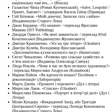
національну пам’ять…» (Віхола)
Галактіон Чіпка (Роман Купчинський). «Salve, Leopolis! /
Привіт, Львове!» / упорядник Василь Ґабор (Піраміда)
Гліб Бітюков. «Моїй донечці. Записки тата з війни»
(Видавництво Старого Лева)
Джон Берджер. «По кишені» / переклад Ярослави
Машико (IST Publishing)
Джордж Орвелл. «Як мені заманеться» / переклад Юлії
Кочатинської (Видавництво Жупанського)
Дмитро Крапивенко. «Усе на три літери» (Ukraїner)
Дмитро Кулеба, Володимир Ярославський.
«Дипломатична кухня воєнного часу» (#книголав)
Євген Чикаленко. «Розмова про сільське хазяйство: в
п’яти книгах» (Видавець Олександр Савчук)
Лінда Ноклін. «Чому в нас не було великих художниць?»
/ переклад Мирослави Андрусик (Komubook)
Маріам Найем. «Як вдихнути вільно? Посібник з
деколонізації» (Лабораторія)
Марта Дзюба. «Прожите і пережите» (Дух і літера)
Мирослав Лаюк. «Списки» (Ukraїner)
Мирослава Пінковська. «Портрет в інтер’єрі долі» (Дух і
Літера)
Мілан Кундера. «Викрадений Захід, або Трагедія
Центральної Європи» / переклад Леоніда Кононовича
(Видавництво Старого Лева)