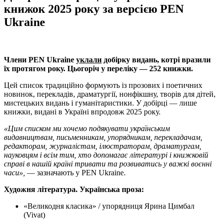
книжок 2025 року за версією PEN
Ukraine
Члени PEN Ukraine
уклали
добірку видань, котрі вразили
їх протягом року. Цьогоріч у переліку — 252 книжки.
Цей список традиційно формують із прозових і поетичних
новинок, перекладів, драматургії, нонфікшну, творів для дітей,
мистецьких видань і гуманітаристики. У добірці — лише
книжки, видані в Україні впродовж 2025 року.
«Цим списком ми хочемо подякувати українським
видавництвам, письменникам, упорядникам, перекладачам,
редакторам, журналістам, ілюстраторам, драматургам,
науковцям і всім тим, хто допомагає літературі і книжковій
справі в нашій країні тривати та розвиватись у важкі воєнні
часи»,
— зазначають у PEN Ukraine.
Художня література. Українська проза:
«Великодня класика» / упорядниця Ярина Цимбал
(Vivat)