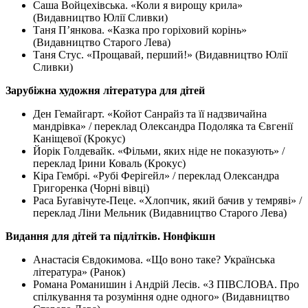
Саша Войцехівська. «Коли я вирощу крила»
(Видавництво Юлії Сливки)
Таня П’янкова. «Казка про горіховий корінь»
(Видавництво Старого Лева)
Таня Стус. «Прощавай, перший!» (Видавництво Юлії
Сливки)
Зарубіжна художня література для дітей
Ден Гемайгарт. «Койот Санрайз та її надзвичайна
мандрівка» / переклад Олександра Подоляка та Євгенії
Каніщевої (Крокус)
Йорік Голдевайк. «Фільми, яких ніде не показують» /
переклад Ірини Коваль (Крокус)
Кіра Гембрі. «Рубі Ферігейл» / переклад Олександра
Григоренка (Чорні вівці)
Раса Буґавічуте-Пеце. «Хлопчик, який бачив у темряві» /
переклад Ліни Мельник (Видавництво Старого Лева)
Видання для дітей та підлітків. Нонфікшн
Анастасія Євдокимова. «Що воно таке? Українська
література» (Ранок)
Романа Романишин і Андрій Лесів. «З ПІВСЛОВА. Про
спілкування та розуміння одне одного» (Видавництво