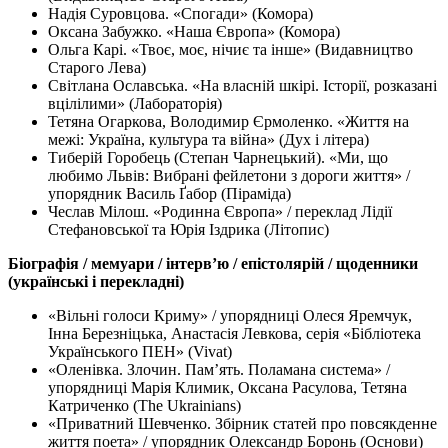
Надія Суровцова. «Спогади» (Комора)
Оксана Забужко. «Наша Європа» (Комора)
Ольга Карі. «Твоє, моє, нічиє та інше» (Видавництво
Старого Лева)
Світлана Ославська. «На власній шкірі. Історії, розказані
вцілілими» (Лабораторія)
Тетяна Огаркова, Володимир Єрмоленко. «Життя на
межі: Україна, культура та війна» (Дух і літера)
Тиберій Горобець (Степан Чарнецький). «Ми, що
любимо Львів: Вибрані фейлетони з дороги життя» /
упорядник Василь Ґабор (Піраміда)
Чеслав Мілош. «Родинна Європа» / переклад Лідії
Стефановської та Юрія Іздрика (Літопис)
Біографія / мемуари / інтерв’ю / епістолярій / щоденники
(українські і перекладні)
«Вільні голоси Криму» / упорядниці Олеся Яремчук,
Інна Березніцька, Анастасія Левкова, серія «Бібліотека
Українського ПЕН» (Vivat)
«Оленівка. Злочин. Пам’ять. Поламана система» /
упорядниці Марія Климик, Оксана Расулова, Тетяна
Катриченко (The Ukrainians)
«Приватний Шевченко. Збірник статей про повсякденне
життя поета» / упорядник Олександр Боронь (Основи)