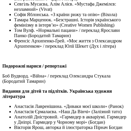
Севгіль Мусаєва, Алім Алієв. «Мустафа Джемілєв:
незламний» (Vivat)
Софія Яблонська. «З країни рижу та опію» (Віхола)
Тамара Марценюк. «Безстрашні. Історія українського
фемінізму в інтерв’ю» (Creative Women Publishing)
Том Вулф. «Нормальні пацани» / переклад Ярослави
Панко (Бородатий Тамарин)
Френсіс Архипенко-Ґрей. «Моє життя з Олександром
Архипенком» / переклад Юлії Шекет (Дух і літера)
Подорожні нариси / репортажі
Боб Вудворд. «Війна» / переклад Олександра Стукала
(Бородатий Тамарин)
Видання для дітей та підлітків. Українська художня
література
Анастасія Лавренішина. «Диваки моєї школи» (Ранок)
Анастасія Єрмалаєва. «Наш Да Вінчі» (Залізний тато)
Анатолій Дністровий. «Гармидер в акваріумі. Гармидер
у Дніпрі. Гармидер у Чорному морі» (Богдан)
Вікторія Ярош, авторка й ілюстраторка Пірнач Богдан