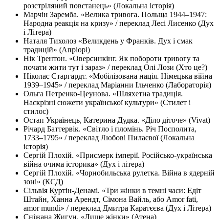
розстріляний повстанець» (Локальна історія)
Марчін Заремба. «Велика тривога. Польща 1944–1947:
Народна реакція на кризу» / переклад Лесі Лисенко (Дух
і Літера)
Наталя Тихолоз «Великдень у Франків. Дух і смак
традицій» (Апріорі)
Нік Трентон. «Оверсинкінг. Як побороти тривогу та
почати жити тут і зараз» / переклад Олі Лози (Хто це?)
Ніколас Старгардт. «Мобілізована нація. Німецька війна
1939–1945» / переклад Маріанни Ільченко (Лабораторія)
Ольга Петренко-Цеунова. «Шляхетна традиція.
Наскрізні сюжети української культури» (Стилет і
стилос)
Остап Українець, Катерина Дудка. «Діло діточе» (Vivat)
Річард Баттервік. «Світло і пломінь. Річ Посполита,
1733–1795» / переклад Любові Пилаєвої (Локальна
історія)
Сергій Плохій. «Присмерк імперії. Російсько-українська
війна очима історика» (Дух і літера)
Сергій Плохій. «Чорнобильська рулетка. Війна в ядерній
зоні» (КСД)
Сільвія Куртін-Денамі. «Три жінки в темні часи: Едіт
Штайн, Ханна Арендт, Сімона Вайль, або Amor fati,
amor mundi» / переклад Дмитра Каратєєва (Дух і Літера)
Сніжана Жигун. «Лише жінки» (Атена)