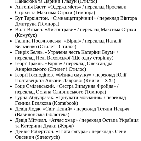
Панасюка та Дарини Гладун (Стилос)
Антонія Баєтт. «Одержимість» / переклад Ярослави
Стріхи та Максима Стріхи (Темпора)
Бут Таркінґтон. «Сімнадцятирічний» / переклад Віктора
Дмитрука (Темпора)
Волт Вітмен. «Листя трави» / переклад Максима Стріхи
(Комубук)
Галина Посвятовська. «Вірші» / переклад Наталії
Бельченко (Стилет і Стилос)
Генріх Белль. «Утрачена честь Катаріни Блум» /
переклад Нелі Ваховської (Ще одну сторінку)
Ґеорґ Тракль. «Вірші» / переклад Олександра
Андрієвського (Стилет і Стилос)
Ґеорґі Ґосподінов. «Фізика смутку» / переклад Юлії
Полтавець та Альони Лаврової (Книги – ХХІ)
Ґоце Смілевський. «Сестра Зиґмунда Фройда» /
переклад Остапа Сливинського (Темпора)
Ґурна Абдулразак. «Цінувати мовчання» / переклад
Гєника Бєлякова (Komubook)
Девід Лодж. «Світ тісний» / переклад Тетяни Некряч
(Вавилонська бібліотека)
Девід Мітчелл. «Атлас хмар» / переклад Остапа Українця
та Катерини Дудки (Жорж)
Дейвіс Робертсон. «Пʼята фігура» / переклад Олени
Оксенич (Stretovych)