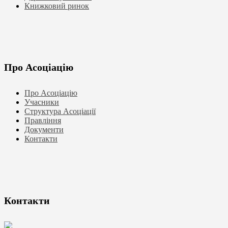
Книжковий ринок
Про Асоціацію
Про Асоціацію
Учасники
Структура Асоціації
Правління
Документи
Контакти
Контакти