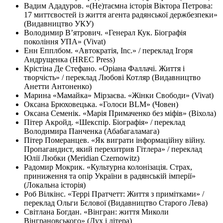
Вадим Ададуров. «(Не)таємна історія Віктора Петрова:
17 миттєвостей із життя агента радянської держбезпеки»
(Видавництво УКУ)
Володимир В’ятрович. «Генерал Кук. Біографія
покоління УПА» (Vivat)
Енн Епплбом. «Автократія, Inc.» / переклад Ігоря
Андрущенка (HREC Press)
Крістіна Де Стефано. «Оріана Фаллачі. Життя і
творчість» / переклад Любові Котляр (Видавництво
Анетти Антоненко)
Марина «Мамайка» Мірзаєва. «Жінки Свободи» (Vivat)
Оксана Брюховецька. «Голоси BLM» (Човен)
Оксана Семенік. «Марія Примаченко без міфів» (Віхола)
Пітер Акройд. «Шекспір. Біографія» / переклад
Володимира Панченка (Абабагаламага)
Пітер Померанцев. «Як виграти інформаційну війну.
Пропагандист, який перехитрив Гітлера» / переклад
Юлії Любки (Meridian Czernowitz)
Радомир Мокрик. «Культурна колонізація. Cтрах,
приниження та опір України в радянській імперії»
(Локальна історія)
Роб Вілкінс. «Террі Пратчетт: Життя з примітками» /
переклад Ольги Бєлової (Видавництво Старого Лева)
Світлана Богдан. «Вінгран: життя Миколи
Вінграновського» (Дух і літера)