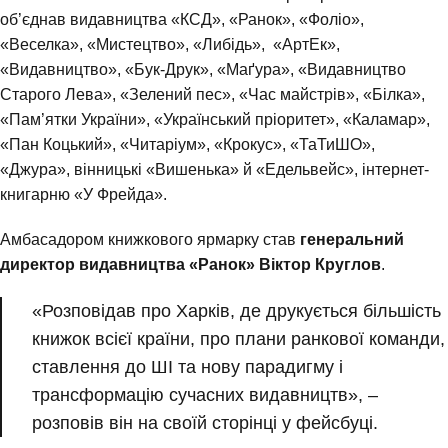
об’єднав видавництва «КСД», «Ранок», «Фоліо»,
«Веселка», «Мистецтво», «Либідь», «АртЕк»,
«Видавництво», «Бук-Друк», «Маґура», «Видавництво
Старого Лева», «Зелений пес», «Час майстрів», «Білка»,
«Пам’ятки України», «Український пріоритет», «Каламар»,
«Пан Коцький», «Читаріум», «Крокус», «ТаТиШО»,
«Джура», вінницькі «Вишенька» й «Едельвейс», інтернет-
книгарню «У Фрейда».
Амбасадором книжкового ярмарку став
генеральний
директор видавництва «Ранок» Віктор Круглов
.
«Розповідав про Харків, де друкується більшість
книжок всієї країни, про плани ранкової команди,
ставлення до ШІ та нову парадигму і
трансформацію сучасних видавництв», –
розповів він на своїй сторінці у фейсбуці.