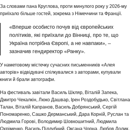
За словами пана Круглова, проти минулого року у 2026-му
приїхало більше гостей, зокрема з Німеччини та Франції.
«Вперше особисто почув від європейських
політиків, які приїхали до Вінниці, про те, що
Україна потрібна Європі, а не навпаки», –
зазначив гендиректор «Ранку».
У наметовому містечку сучасних письменників «Алея
авторів» відвідувачі спілкувалися з авторами, купували
книги й брали автографи.
На фестиваль завітали Василь Шкляр, Віталій Запека,
Дмитро Чекалкін, Люко Дашвар, Ірен Роздобудько, Світлана
Талан, Віталій Капранов, Василь Добрянський, Сергій
Пономаренко, Сашко Дерманський, Дара Корній, Руслан та
Людмила Горові, Володимир Шовкошитний, Людмила
Охріменко, Василь Піддубний, Оксана Чорна, Любов Долик,