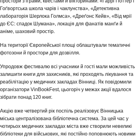
простори з іграми, квестами й вікторинами: «Гаррі Поттер і
Гоґвортська школа чарів і чаклунства», «Детективна
лабораторія Шерлока Голмса», «Дреґонс Кейв», «Від мрії
до ЄС: спадок Шумана», локація для фанатів манґи й
аніме, шаховий простір.
На території Європейської площі облаштували тематичні
фотозони й простори для дозвілля.
Упродовж фестивалю всі учасники й гості мали можливість
залишити книги для захисників, які проходять лікування та
реабілітацію у медичних закладах Вінниці. Як повідомили
організатори VinBookFest, цьогоріч у межах акції вдалося
зібрати понад 120 книг.
Акцію вже четвертий рік поспіль реалізовує Вінницька
міська централізована бібліотечна система. За цей час у
чотирьох медичних закладах міста вже створили невеликі
бібліотеки для військових, які постійно поповнюють новими