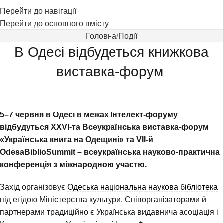
Перейти до навігації
Перейти до основного вмісту
Головна
Події
В Одесі відбудеться книжкова
виставка-форум
5–7 червня в Одесі в межах Інтелект-форуму
відбудуться XXVI-та Всеукраїнська виставка-форум
«Українська книга на Одещині» та VII-й
OdesaBiblioSummit – всеукраїнська науково-практична
конференція з міжнародною участю.
Захід організовує
Одеська національна наукова бібліотека
під егідою Міністерства культури. Співорганізаторами й
партнерами традиційно є Українська видавнича асоціація і