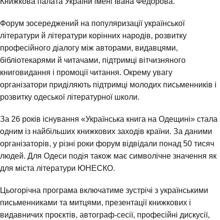
Книжкова палата України імені Івана Федорова.
Форум зосереджений на популяризації української
літератури й літератури корінних народів, розвитку
професійного діалогу між авторами, видавцями,
бібліотекарями й читачами, підтримці вітчизняного
книговидання і промоції читання. Окрему увагу
організатори приділяють підтримці молодих письменників і
розвитку одеської літературної школи.
За 26 років існування «Українська книга на Одещині» стала
одним із найбільших книжкових заходів країни. За даними
організаторів, у різні роки форум відвідали понад 50 тисяч
людей. Для Одеси подія також має символічне значення як
для міста літератури ЮНЕСКО.
Цьогорічна програма включатиме зустрічі з українськими
письменниками та митцями, презентації книжкових і
видавничих проєктів, автограф-сесії, професійні дискусії,