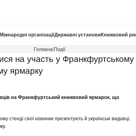
Міжнародні організації
Державні установи
Книжковий ри
Головна
Події
тися на участь у Франкфуртському
му ярмарку
авців на Франкфуртський книжковий ярмарок, що
му стенді свої новинки презентують й українські видавці.
му
.