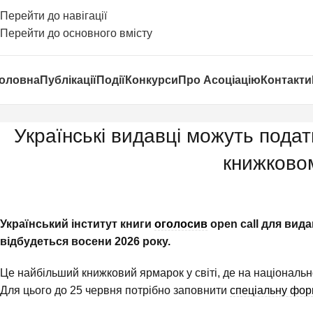
Перейти до навігації
Перейти до основного вмісту
оловна
Публікації
Події
Конкурси
Про Асоціацію
Контакти
Українські видавці можуть пода
книжково
Український інститут книги
оголосив
open call для вид
відбудеться восени 2026 року.
Це найбільший книжковий ярмарок у світі, де на національно
Для цього до 25 червня потрібно заповнити
спеціальну фор