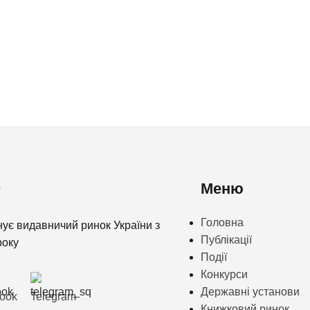
Меню
Головна
нує видавничий ринок України з
Публікації
року
Події
Конкурси
Державні установи
ook
Telegram
Книжковий ринок