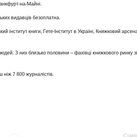
ранкфурт-на-Майні.
ських видавців безоплатна.
ий інститут книги, Гете-Інститут в Україні, Книжковий арсен
юдей. З них близько половини – фахівці книжкового ринку з
ш ніж 7 800 журналістів.
Старі