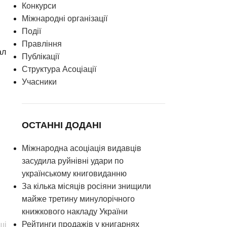
Конкурси
Міжнародні організації
Події
Правління
ал
Публікації
Структура Асоціації
Учасники
і
ОСТАННІ ДОДАНІ
Міжнародна асоціація видавців
засудила руйнівні удари по
українському книговиданню
За кілька місяців росіяни знищили
майже третину минулорічного
книжкового накладу України
Рейтинги продажів у книгарнях
ші