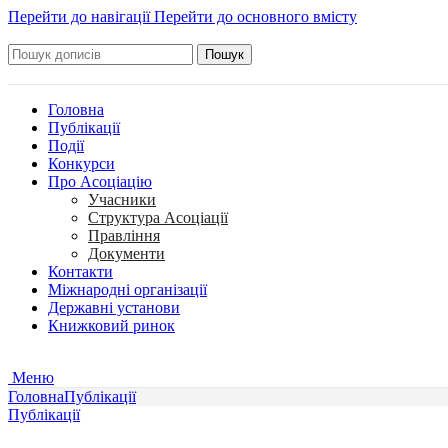
Перейти до навігації
Перейти до основного вмісту
Пошук
Головна
Публікації
Події
Конкурси
Про Асоціацію
Учасники
Структура Асоціації
Правління
Документи
Контакти
Міжнародні організації
Державні установи
Книжковий ринок
Меню
Головна
Публікації
Публікації