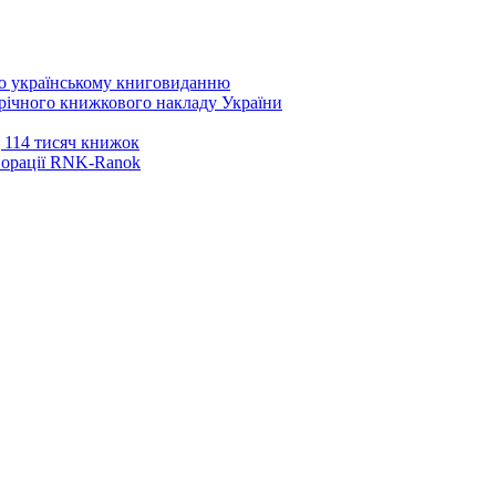
 по українському книговиданню
орічного книжкового накладу України
 114 тисяч книжок
рпорації RNK-Ranok