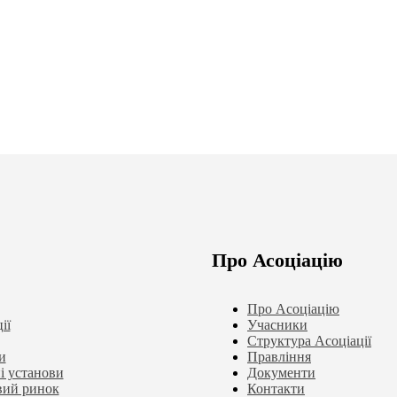
Про Асоціацію
Про Асоціацію
ії
Учасники
Структура Асоціації
и
Правління
і установи
Документи
ий ринок
Контакти