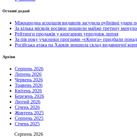
Останні додані
Міжнародна асоціація видавців засудила руйнівні удари
За кілька місяців росіяни знищили майже третину минул
Рейтинги продажів у книгарнях упродовж липня
За пів року учасники програми «єКнига» придбали понад
Російська атака на Харків знищила склад видавничої ко
Архіви
Серпень 2026
Липень 2026
Червень 2026
Травень 2026
Квітень 2026
Березень 2026
Лютий 2026
Січень 2026
Жовтень 2025
Серпень 2025
Січень 2025
Серпень 2026