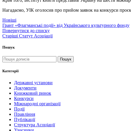
Крім того, Інститут книги представив Україну на шести міжна
Нагадаємо, УІК оголосив про прийом заявок на конкурси проєк
Новіші
Грант «Флагманські події» від Українського культурного фонду
Повернутися до списку
Старіші
Статут Асоціації
Пошук
Пошук
Категорії
Державні установи
Документи
Книжковий ринок
Конкурси
Міжнародні організації
Події
Правління
Публікації
Структура Асоціації
Учасники