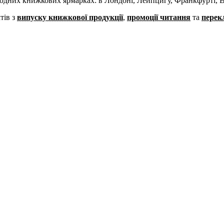
родних книжкових ярмарках: в Лондоні, Лейпцигу, Франкфурті, В
тів з
випуску книжкової продукції
,
промоції читання
та
перек