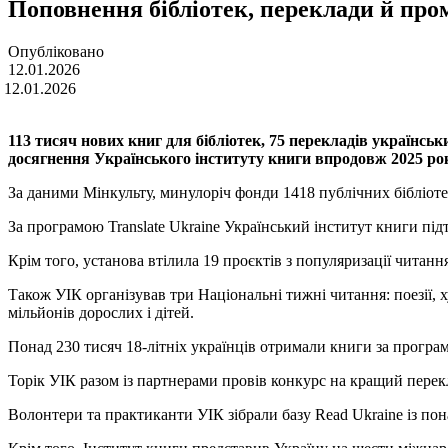
Поповнення бібліотек, переклади й про
Опубліковано
12.01.2026
 12.01.2026
113 тисяч нових книг для бібліотек, 75 перекладів українсь
досягнення Українського інституту книги впродовж 2025 р
За даними Мінкульту, минулоріч фонди 1418 публічних бібліот
За програмою Translate Ukraine Український інститут книги пі
Крім того, установа втілила 19 проєктів з популяризації читан
Також УІК організував три Національні тижні читання: поезії, ху
мільйонів дорослих і дітей.
Понад 230 тисяч 18-літніх українців отримали книги за програ
Торік УІК разом із партнерами провів конкурс на кращий перекл
Волонтери та практиканти УІК зібрали базу Read Ukraine із пон