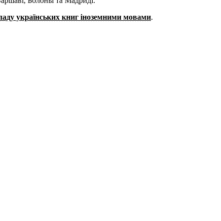
аршаві, Болоньї та Мадриді.
ладу українських книг іноземними мовами
.