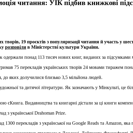
моція читання: УІК підбив книжкові під
ких творів, 19 проєктів з популяризації читання й участь у 
оку
розповіли
в Міністерстві культури України.
ек одержали понад 113 тисяч нових книг, виданих за підсумками
дтримав 75 перекладів українських творів 24 мовами тиражем пон
ня, до яких долучилися близько 3,5 мільйона людей.
дожньої та дитячої літератури. Як зазначають у Мінкульті, це біл
мою єКнига. Видавництва та книгарні дістали за ці книги компенс
ад з української Drahoman Prize.
ад 1300 перекладів з української на Google Reads та Amazon, яка