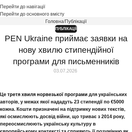
Перейти до навігації
Перейти до основного вмісту
Головна
Публікації
ПУБЛІКАЦІЇ
PEN Ukraine приймає заявки на
нову хвилю стипендійної
програми для письменників
⠀ 03.07.2026
Це
третя хвиля норвезької програми
для українських
авторів, у межах якої нададуть 23 стипендії по €5000
кожна. Кошти призначені на підтримку нових текстів,
які осмислюють досвід війни, що триває з 2014 року,
переосмислюють українську культуру в
європейському контексті та сприяють її розумінню як