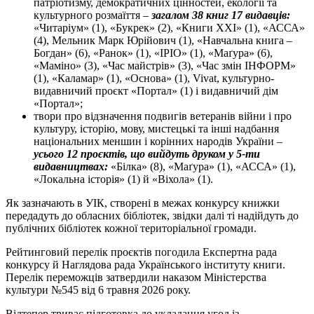
патріотизму, демократичних цінностей, екології та
культурного розмаїття –
загалом 38 книг 17 видавців:
«Читаріум» (1), «Букрек» (2), «Книги ХХІ» (1), «АССА»
(4), Мельник Марк Юрійович (1), «Навчальна книга –
Богдан» (6), «Ранок» (1), «ІРІО» (1), «Маґура» (6),
«Маміно» (3), «Час майстрів» (3), «Час змін ІНФОРМ»
(1), «Каламар» (1), «Основа» (1), Vivat, культурно-
видавничий проєкт «Портал» (1) і видавничий дім
«Портал»;
твори про відзначення подвигів ветеранів війни і про
культуру, історію, мову, мистецькі та інші надбання
національних меншин і корінних народів України –
усього 12 проєктів, що вийдуть друком у 5-ти
видавництвах:
«Білка» (8), «Маґура» (1), «АССА» (1),
«Локальна історія» (1) й «Віхола» (1).
Як зазначають в УІК, створені в межах конкурсу книжки
передадуть до обласних бібліотек, звідки далі ті надійдуть до
публічних бібліотек кожної територіальної громади.
Рейтинговий перелік проєктів погодила Експертна рада
конкурсу й Наглядова рада Українського інституту книги.
Перелік переможців затвердили наказом Міністерства
культури №545 від 6 травня 2026 року.
Відтепер триває підготовка до укладання угод із