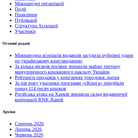
Міжнародні організації
Події
Правління
Публікації
Структура Асоціації
Учасники
Останні додані
Міжнародна асоціація видавців засудила руйнівні удари
по українському книговиданню
За кілька місяців росіяни знищили майже третину
минулорічного книжкового накладу України
Рейтинги продажів у книгарнях упродовж липня
За пів року учасники програми «єКнига» придбали
понад 114 тисяч книжок
Російська атака на Харків знищила склад видавничої
корпорації RNK-Ranok
Архіви
Серпень 2026
Липень 2026
Червень 2026