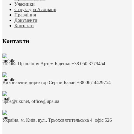
Учасники
Структура Асоціації
Правління
Документи
Контакти
Контакти
Голова Правління Артем Біденко +38 050 3779454
Виконавчий директор Сергій Балан +38 067 4429754
upba@ukr.net, office@upa.ua
Україна, м. Київ, вул., Трьохсвятительська 4, офіс 526