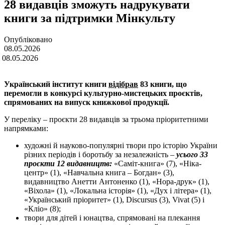
28 видавців зможуть надрукувати
книги за підтримки Мінкульту
Опубліковано
08.05.2026
 08.05.2026
Український інститут книги
відібрав
83 книги, що
перемогли в конкурсі культурно-мистецьких проєктів,
спрямованих на випуск книжкової продукції.
У переліку – проєкти 28 видавців за трьома пріоритетними
напрямками:
художні й науково-популярні твори про історію України
різних періодів і боротьбу за незалежність –
усього 33
проєкти 12 видавництв:
«Саміт-книга» (7), «Ніка-
центр» (1), «Навчальна книга – Богдан» (3),
видавництво Анетти Антоненко (1), «Нора-друк» (1),
«Віхола» (1), «Локальна історія» (1), «Дух і літера» (1),
«Український пріоритет» (1), Discursus (3), Vivat (5) і
«Кліо» (8);
твори для дітей і юнацтва, спрямовані на плекання